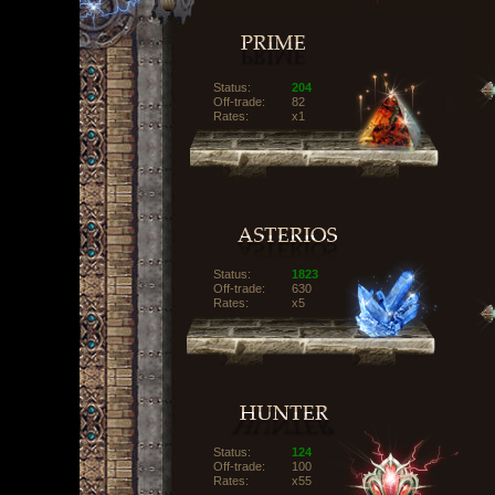
Status:
204
Off-trade:
82
Rates:
x1
Status:
1823
Off-trade:
630
Rates:
x5
Status:
124
Off-trade:
100
Rates:
x55