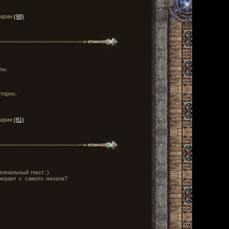
тарии
(98)
зы.
вторно.
тарии
(81)
гинальный текст :)
играет с самого начала?