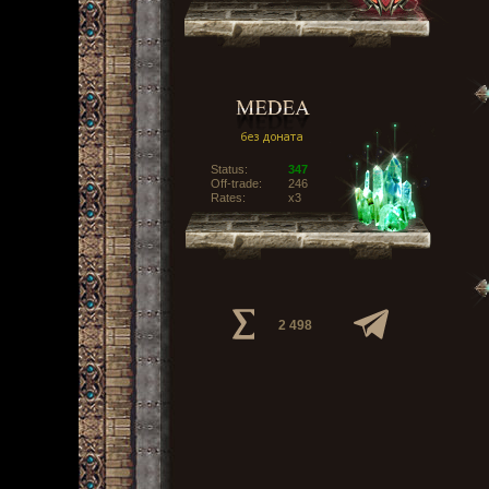
Status:
347
Off-trade:
246
Rates:
x3
2 498