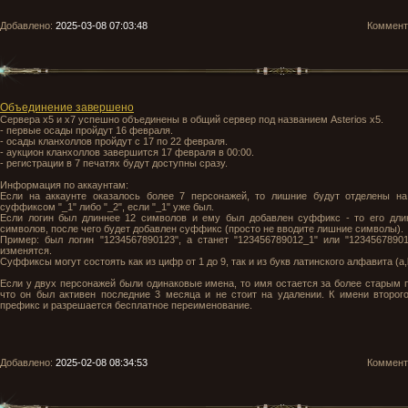
Добавлено:
2025-03-08 07:03:48
Коммен
Объединение завершено
Сервера x5 и x7 успешно объединены в общий сервер под названием Asterios х5.
- первые осады пройдут 16 февраля.
- осады кланхоллов пройдут с 17 по 22 февраля.
- аукцион кланхоллов завершится 17 февраля в 00:00.
- регистрации в 7 печатях будут доступны сразу.
Информация по аккаунтам:
Если на аккаунте оказалось более 7 персонажей, то лишние будут отделены на
суффиксом "_1" либо "_2", если "_1" уже был.
Если логин был длиннее 12 символов и ему был добавлен суффикс - то его дли
символов, после чего будет добавлен суффикс (просто не вводите лишние символы).
Пример: был логин "1234567890123", а станет "123456789012_1" или "12345678901
изменятся.
Суффиксы могут состоять как из цифр от 1 до 9, так и из букв латинского алфавита (a,b
Если у двух персонажей были одинаковые имена, то имя остается за более старым 
что он был активен последние 3 месяца и не стоит на удалении. К имени второг
префикс и разрешается бесплатное переименование.
Добавлено:
2025-02-08 08:34:53
Коммен