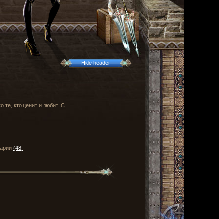
Hide header
 те, кто ценит и любит. С
тарии
(48)