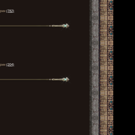
арии
(782)
арии
(204)