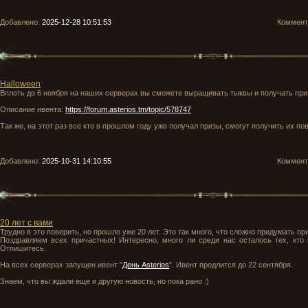
Добавлено:
2025-12-28 10:51:53
Коммен
Halloween
Вплоть до 6 ноября на наших серверах вы сможете выращивать тыквы и получать при
Описание ивента:
https://forum.asterios.tm/topic/578747
Так же, на этот раз все кто в прошлом году уже получал призы, смогут получить их по
Добавлено:
2025-10-31 14:10:55
Коммен
20 лет с вами
Трудно в это поверить, но прошло уже 20 лет. Это так много, что сложно придумать ори
Поздравляем всех причастных! Интересно, много ли среди нас осталось тех, кто 
Отпишитесь.
На всех серверах запущен ивент "
День Asterios
". Ивент продлится до 22 сентября.
Знаем, что вы ждали еще и другую новость, но пока рано :)