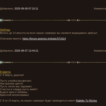
Добавлено:
2025-09-09 07:10:11
Коммент
Арбузы
Вплоть до 14 августа на всех наших серверах вы сможете выращивать арбузы!
Описание ивента:
https://forum.asterios.tm/topic/571614
Добавлено:
2025-08-07 13:44:21
Коммент
8 марта
С 8 Марта, дорогие!
Пусть улыбка расцветает,
Настроение цветёт.
Пусть тепло вас окружает,
Счастье в сердце пусть живёт!
Будьте ярки и любимы,
Красотой неповторимы!
С 8 по 14 марта, на наших серверах будет проводиться ивент
Rabbits To Riches