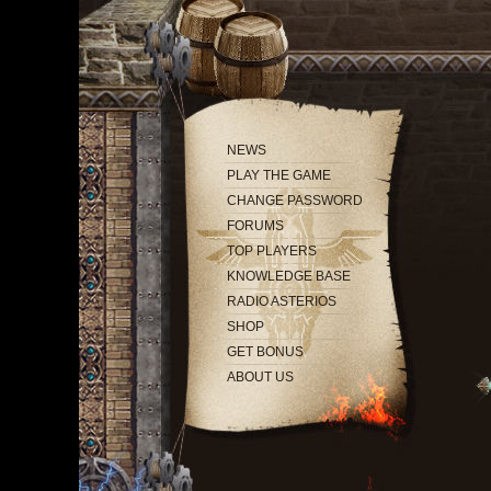
NEWS
PLAY THE GAME
CHANGE PASSWORD
FORUMS
TOP PLAYERS
KNOWLEDGE BASE
RADIO ASTERIOS
SHOP
GET BONUS
ABOUT US