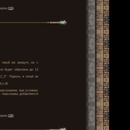
тарии
(15)
 такой же аккаунт, но с
на будет обрезана до 12
2_2". Пароль и email не
,c,d).
персонажем, при условии,
о персонажа добавляется
тарии
(29)